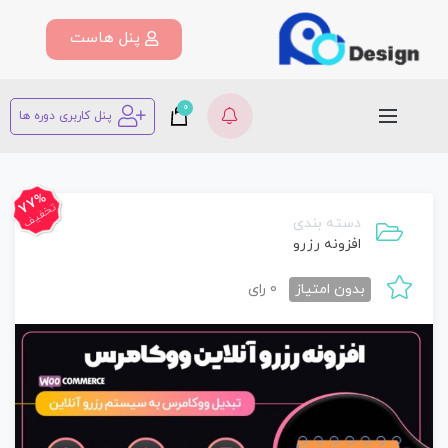
پنل هاست
0
پنل کاربری دوره ها
77%
تخفیف
دسته بندی
افزونه رزرو
بدون امتیاز
0 رای