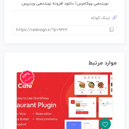
نوبتدهی ووکامرس
/
دانلود افزونه نوبتدهی وردپرس
لینک کوتاه :
https://radesign.ir/?p=9422
موارد مرتبط
83%
تخفیف