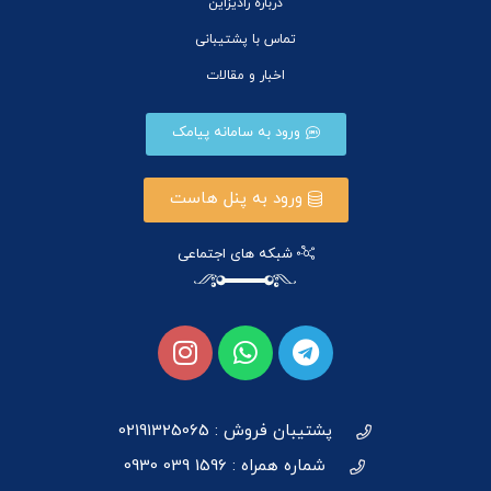
درباره رادیزاین
تماس با پشتیبانی
اخبار و مقالات
ورود به سامانه پیامک
ورود به پنل هاست
شبکه های اجتماعی
پشتیبان فروش : 02191325065
شماره همراه : 1596 039 0930