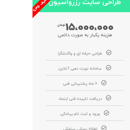
طراحی سایت رزرواسیون
5
ا
ت
خ
ف
ی
ف
3
%
15،000،000
تومان
هزینه یکبار به صورت دائمی
طراحی حرفه ای و واکنشگرا
سامانه نوبت دهی آنلاین
6 ماه پشتیبانی فنی
دریافت تاییده فنی اینماد
ورود و ثبت نام پیامکی
اطلاع رسانی پیامکی