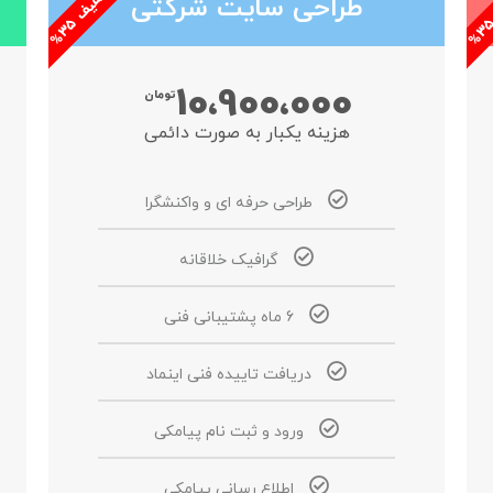
طراحی سایت شرکتی
5
ا
ت
خ
ف
ی
ف
3
%
ا
ت
خ
ف
ی
ف
3
%
10،900،000
تومان
هزینه یکبار به صورت دائمی
طراحی حرفه ای و واکنشگرا
گرافیک خلاقانه
6 ماه پشتیبانی فنی
دریافت تاییده فنی اینماد
ورود و ثبت نام پیامکی
اطلاع رسانی پیامکی