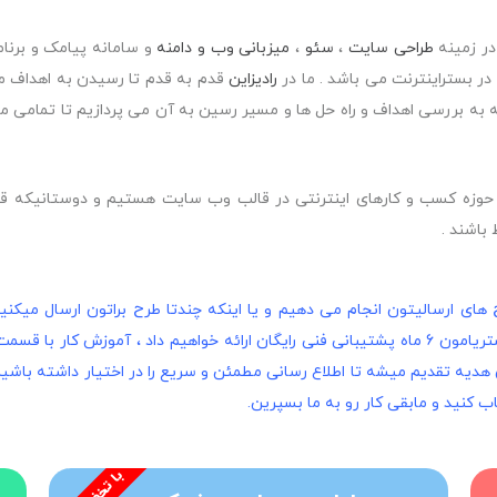
در زمینه
طراحی سایت
،
سئو
،
میزبانی وب و دامنه
و سامانه پیامک و برنا
ر بستراینترنت می باشد . ما در
رادیزاین
قدم به قدم تا رسیدن به اهداف مش
امه به بررسی اهداف و راه حل ها و مسیر رسین به آن می پردازیم تا تمامی م
وزه کسب و کارهای اینترنتی در قالب وب سایت هستیم و دوستانیکه قصد
 باشند .
ح های ارسالیتون انجام می دهیم و یا اینکه چندتا طرح براتون ارسال میکنی
کارمون هم فقط با طراحی تموم نمیشه و ما به مشتریامون 6 ماه پشتیبانی فنی رایگان ارائه خواهی
هدیه تقدیم میشه تا اطلاع رسانی مطمئن و سریع را در اختیار داشته باشین 
اب کنید و مابقی کار رو به ما بسپرین.
ب