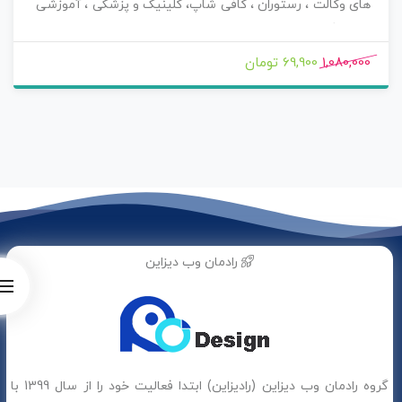
های وکالت ، رستوران ، کافی شاپ، کلینیک و پزشکی ، آموزشی
، آرایشگری ، سالن های زیبایی ، مشاوره و هز سایتی که نیاز به
ایجاد بستر مناسب برای رزرو وقت انلاین و هوشمند دارند بوده
1,080,000
69,900 تومان
و اکنون می توانید این افزونه کاربر پسند را با تمام افزودنی های
دیگر آن ، پوشش سامانه های پیامک کشور (ippanel ، ملی
پیامک ، پارس گرین ، کاوه نگار ، sms.ir ، سهند اس ام اس ،
همیار اس ام اس ، tsms ، 1000sms) و درگاه های ایرانی (زرین
پال ، paypal , pay.ir , idpay , ایران کیش ، بانک ملت ، آقای
پرداخت و پی پینگ) به صورت کاملا فارسی و تقویم فارسی با
اپدیت منظم و بدون محدودیت لایسنس با خیال راحت خرید
کنید و از امکانات آن بهره مند شوید .
رادمان وب دیزاین
گروه رادمان وب دیزاین (رادیزاین) ابتدا فعالیت خود را از سال 1399 با