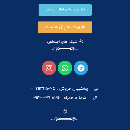
ورود به سامانه پیامک
ورود به پنل هاست
شبکه های اجتماعی
پشتیبان فروش : 02191325065
شماره همراه : 1596 039 0930