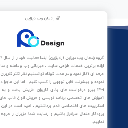
تصاویر جدید به فرمت جدید WebP تبدیل شود ، تصاویر
قبل را با چند کلیک به نوع WebP تبدیل کنید ، حالت لیزی
لود را فعال کنید ، مشخص کنید از ماژول Gzip و deflate
رادمان وب دیزاین
استفاده شود ، از تصاویر سایت بک آپ تهیه کنید و
خیلی امکانات دیگر که بدون هیچگونه محدودیتی می
توانید از نسخه فول و اورجینال قرارگرفته در سایت بهره
ببرید و به سایت خود سرعتی شگفت انگیز بدهید .
ارائه برترین خدمات طراحی سایت ، میزبانی وب و دامنه و سا
حرفه ای آغاز نمود و در مدت کوتاه توانستیم نظر اکثر کاربران 
نموده و پیشرفت قابل توجهی را کسب کنیم . اما این ماجرا در
1401 پیرو درخواست های بالای کاربران افزایش یافت و به
آموزش های تخصصی برنامه نویسی و فروش انواع قالب های
اسکریپت های اختصاصی قدم برداشتیم ، امید است در این را
پرودگار متعال سرافراز باشیم و رضایت شما عزیزان را هرچه
نماییم.