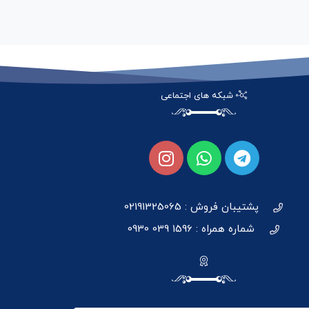
شبکه های اجتماعی
پشتیبان فروش : 02191325065
شماره همراه : 1596 039 0930