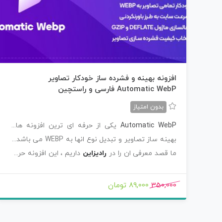
افزونه بهینه و فشرده ساز خودکار تصاویر
Automatic WebP فارسی و راستچین
بدون امتیاز
Automatic WebP
یکی از حرفه ای ترین افزونه های
بهینه ساز تصاویر و تبدیل نوع انها به WEBP می باشد و
ما قصد معرفی ان را در
رادیزاین
داریم ، این افزونه حرفه
ای به شما این امکان را میدهد تا مشخص کنید تصاویر
جدید اپلودی با چه سطحی فشرده سازی خودکار شود ،
350,000
89,000 تومان
تصاویر قبل را بدون هیچگونه محدودیتی تنها با یک
کلیک تنظیم کنید در چه سطحی فشرده سازی شود ،