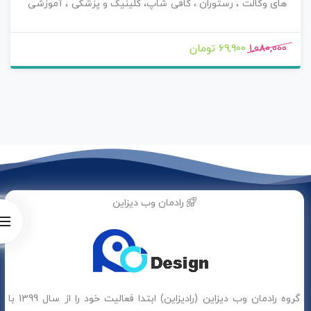
های وکالت ، رستوران ، کافی شاپ، کلینیک و پزشکی ، آموزشی
، آرایشگری ، سالن های زیبایی ، مشاوره و هز سایتی که نیاز به
ایجاد بستر مناسب برای رزرو وقت انلاین و هوشمند دارند بوده
1,080,000
69,900 تومان
و اکنون می توانید این افزونه کاربر پسند را با تمام افزودنی های
دیگر آن ، پوشش سامانه های پیامک کشور (ippanel ، ملی
پیامک ، پارس گرین ، کاوه نگار ، sms.ir ، سهند اس ام اس ،
همیار اس ام اس ، tsms ، 1000sms) و درگاه های ایرانی (زرین
پال ، paypal , pay.ir , idpay , ایران کیش ، بانک ملت ، آقای
پرداخت و پی پینگ) به صورت کاملا فارسی و تقویم فارسی با
اپدیت منظم و بدون محدودیت لایسنس با خیال راحت خرید
کنید و از امکانات آن بهره مند شوید .
رادمان وب دیزاین
گروه رادمان وب دیزاین (رادیزاین) ابتدا فعالیت خود را از سال 1399 با