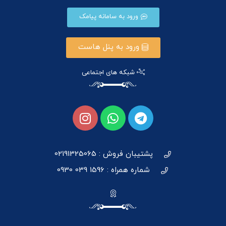
ورود به سامانه پیامک
ورود به پنل هاست
شبکه های اجتماعی
پشتیبان فروش : 02191325065
شماره همراه : 1596 039 0930