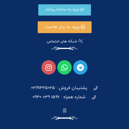
ورود به سامانه پیامک
ورود به پنل هاست
شبکه های اجتماعی
پشتیبان فروش : 02191325065
شماره همراه : 1596 039 0930