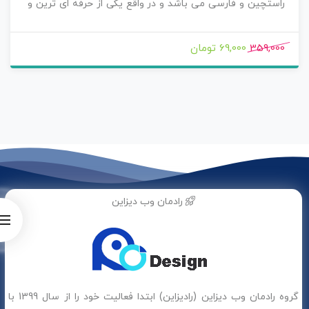
راستچین و فارسی می باشد و در واقع یکی از حرفه ای ترین و
کاملترین افزونه های جانبی المنتور با بیش از 240 المان بوده و
شما با خیال راحت می توانید جدیدترین نسخه فارسی و
359,000
69,000 تومان
راستچین شده ان را بدون محدودیت در لایسنس از سایت ما
خریداری نموده از امکانات آن لذت ببرید .
رادمان وب دیزاین
گروه رادمان وب دیزاین (رادیزاین) ابتدا فعالیت خود را از سال 1399 با