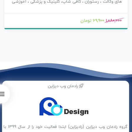
های وکالت ، رستوران ، کافی شاپ، کلینیک و پزشکی ، آموزشی
، آرایشگری ، سالن های زیبایی ، مشاوره و هز سایتی که نیاز به
ایجاد بستر مناسب برای رزرو وقت انلاین و هوشمند دارند بوده
1,080,000
69,900 تومان
و اکنون می توانید این افزونه کاربر پسند را با تمام افزودنی های
دیگر آن ، پوشش سامانه های پیامک کشور (ippanel ، ملی
پیامک ، پارس گرین ، کاوه نگار ، sms.ir ، سهند اس ام اس ،
همیار اس ام اس ، tsms ، 1000sms) و درگاه های ایرانی (زرین
پال ، paypal , pay.ir , idpay , ایران کیش ، بانک ملت ، آقای
پرداخت و پی پینگ) به صورت کاملا فارسی و تقویم فارسی با
اپدیت منظم و بدون محدودیت لایسنس با خیال راحت خرید
کنید و از امکانات آن بهره مند شوید .
رادمان وب دیزاین
گروه رادمان وب دیزاین (رادیزاین) ابتدا فعالیت خود را از سال 1399 با