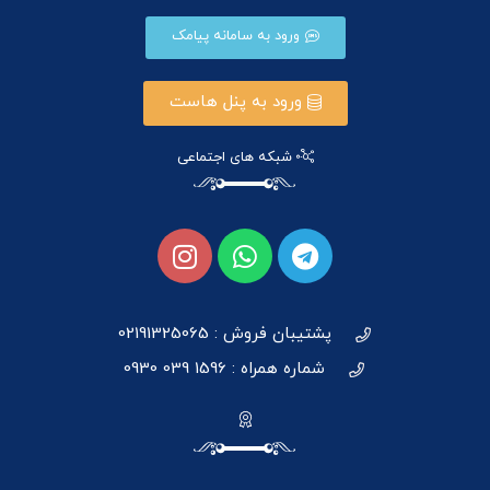
ورود به سامانه پیامک
ورود به پنل هاست
شبکه های اجتماعی
پشتیبان فروش : 02191325065
شماره همراه : 1596 039 0930